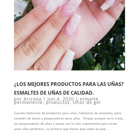
¿LOS MEJORES PRODUCTOS PARA LAS UÑAS?
ESMALTES DE UÑAS DE CALIDAD.
por
Arizona
|
Jun 4, 2020
|
esmalte
permanente
,
productos
,
Uñas de gel
Cuando hablamos de productos para uñas, hablamos de esmaltes, pero
también de bases y preparadores para uñas. Porque aunque no lo creas,
los preparadores de uñas y bases son lo más importantes para tener
unas uñas perfectas. Lo primero que tienes que saber es que...