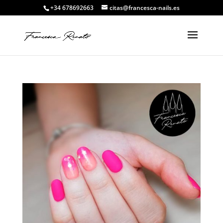
+34 678692663
citas@francesca-nails.es