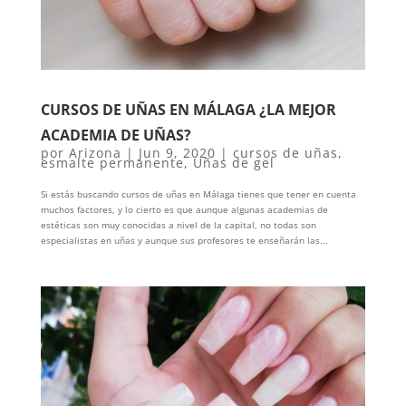
CURSOS DE UÑAS EN MÁLAGA ¿LA MEJOR
ACADEMIA DE UÑAS?
por
Arizona
|
Jun 9, 2020
|
cursos de uñas
,
esmalte permanente
,
Uñas de gel
Si estás buscando cursos de uñas en Málaga tienes que tener en cuenta
muchos factores, y lo cierto es que aunque algunas academias de
estéticas son muy conocidas a nivel de la capital, no todas son
especialistas en uñas y aunque sus profesores te enseñarán las...