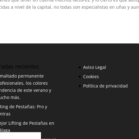
das a nivel de la capital, no todas son especialistas en uñas y au
radas recientes
Aviso Legal
maltado permanente
Cookies
ofesionales, los colores
Política de privacidad
ndencia de este verano y
ucho más.
fting de Pestañas: Pro y
ntras
jor Lifting de Pestañas en
álaga