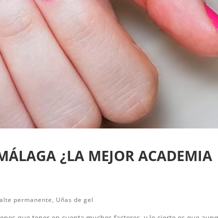
 MÁLAGA ¿LA MEJOR ACADEMIA
alte permanente
,
Uñas de gel
enes que tener en cuenta muchos factores, y lo cierto es que aun