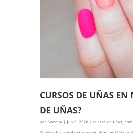
CURSOS DE UÑAS EN
DE UÑAS?
por
Arizona
|
Jun 9, 2020
|
cursos de uñas
,
esm
Si estás buscando cursos de uñas en Málaga ti