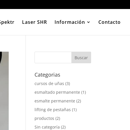
Spektr
Laser SHR
Información
Contacto
Categorias
cursos de uñas
(3)
esmaltado permanente
(1)
esmalte permanente
(2)
lifting de pestañas
(1)
productos
(2)
Sin categoría
(2)