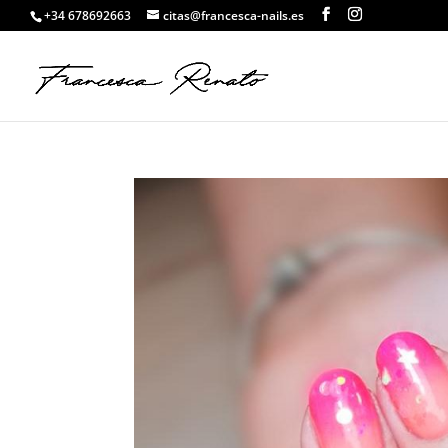
+34 678692663
citas@francesca-nails.es