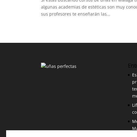
algunas academias de estéticas son muy conoci
sus profesores te enseñarán las...
Ent
Es
pr
te
m
Li
co
Me
M